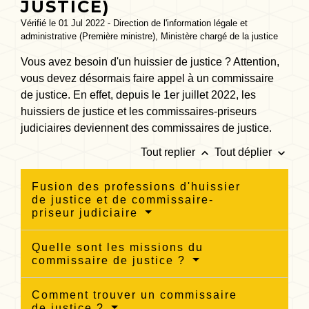
JUSTICE)
Vérifié le 01 Jul 2022 - Direction de l'information légale et
administrative (Première ministre), Ministère chargé de la justice
Vous avez besoin d'un huissier de justice ? Attention,
vous devez désormais faire appel à un commissaire
de justice. En effet, depuis le 1
er
juillet 2022, les
huissiers de justice et les commissaires-priseurs
judiciaires deviennent des commissaires de justice.
keyboard_arrow_up
keyboard_arrow_down
Tout replier
Tout déplier
Fusion des professions d'huissier
de justice et de commissaire-
priseur judiciaire
Quelle sont les missions du
commissaire de justice ?
Comment trouver un commissaire
de justice ?