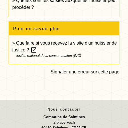
Quelles sont les saisies auxquelles l'huissier peut
procéder ?
Pour en savoir plus
Que faire si vous recevez la visite d'un huissier de
open_in_new
justice ?
Institut national de la consommation (INC)
Signaler une erreur sur cette page
Nous contacter
Commune de Saintines
2 place Foch
60410 Saintines - FRANCE