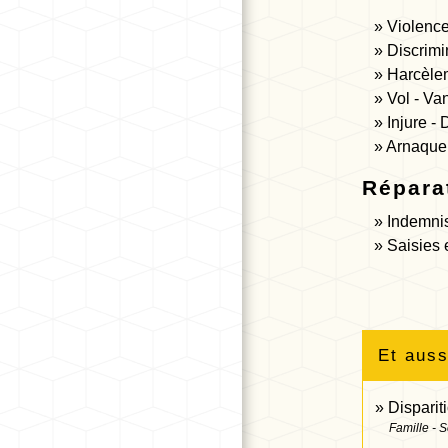
Violence 
Discrimi
Harcèle
Vol - Va
Injure - 
Arnaque 
Répara
Indemnis
Saisies 
Et auss
Disparit
Famille - S