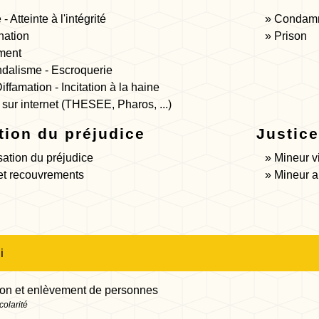
- Atteinte à l'intégrité
Condamn
nation
Prison
ment
ndalisme - Escroquerie
Diffamation - Incitation à la haine
sur internet (THESEE, Pharos, ...)
tion du préjudice
Justic
ation du préjudice
Mineur v
et recouvrements
Mineur au
i
ion et enlèvement de personnes
colarité