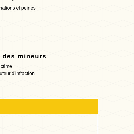
ations et peines
e des mineurs
ictime
teur d'infraction