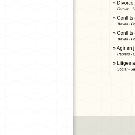
Divorce,
Famille - S
Conflits
Travail - F
Conflits
Travail - F
Agir en j
Papiers - 
Litiges 
Social - S