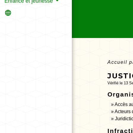
Enfance et jeunesse
language
Accueil p
JUSTI
Vérifié le 13 S
Organis
Accès au 
Acteurs 
Juridicti
Infract