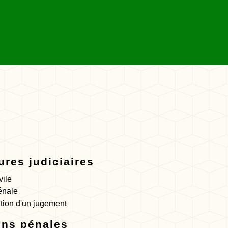
res judiciaires
vile
énale
tion d'un jugement
ons pénales