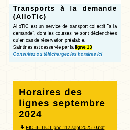
Transports à la demande
(AlloTic)
AlloTIC est un service de transport collectif "à la
demande", dont les courses ne sont déclenchées
qu’en cas de réservation préalable.
Saintines est desservie par la
ligne 13
Consultez ou
téléchargez les horaires ici
Horaires des
lignes septembre
2024
file_download
FICHE TIC Ligne 112 sept 2025_0.pdf