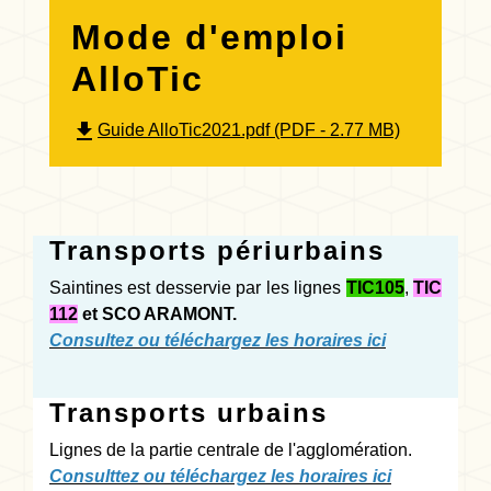
Mode d'emploi
AlloTic
file_download
Guide AlloTic2021.pdf (PDF - 2.77 MB)
Transports périurbains
Saintines est desservie par les lignes
TIC105
,
TIC
112
et SCO ARAMONT.
Consultez ou téléchargez les horaires ici
Transports urbains
Lignes de la partie centrale de l'agglomération.
C
onsulttez ou téléchargez les horaires ici