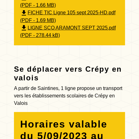
(PDF - 1.66 MB)
file_download
FICHE TIC Ligne 105 sept 2025-HD.pdf
(PDF - 1.69 MB)
file_download
LIGNE SCO ARAMONT SEPT 2025.pdf
(PDF - 278.44 kB)
Se déplacer vers Crépy en
valois
A partir de Saintines, 1 ligne propose un transport
vers les établissements scolaires de Crépy en
Valois
Horaires valable
du 5/09/2023 au