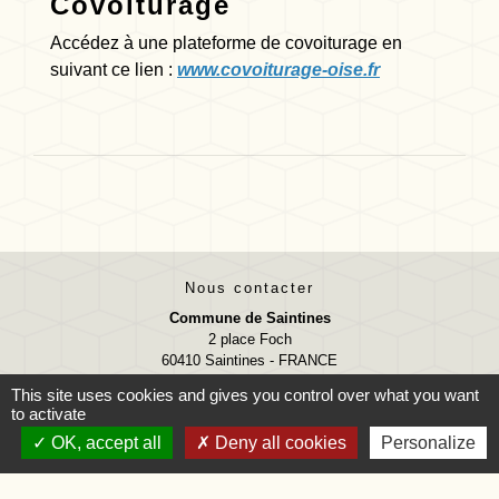
Covoiturage
Accédez à une plateforme de covoiturage en
suivant ce lien :
www.covoiturage-oise.fr
Nous contacter
Commune de Saintines
2 place Foch
60410 Saintines - FRANCE
+33 3 44 40 97 06
This site uses cookies and gives you control over what you want
to activate
Contact par formulaire
OK, accept all
Deny all cookies
Personalize
Accueil téléphonique
Lundi, mardi, jeudi et vendredi