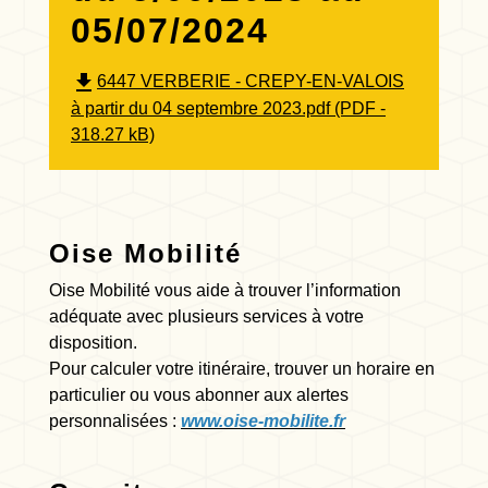
05/07/2024
file_download
6447 VERBERIE - CREPY-EN-VALOIS
à partir du 04 septembre 2023.pdf (PDF -
318.27 kB)
Oise Mobilité
Oise Mobilité vous aide à trouver l’information
adéquate avec plusieurs services à votre
disposition.
Pour calculer votre itinéraire, trouver un horaire en
particulier ou vous abonner aux alertes
personnalisées :
www.oise-mobilite.fr