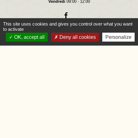
Vendredi
09:00 - 12:00
This site uses cookies and gives you control over what you want
to activate
OK, accept all
Deny all cookies
Personalize
Liens
Oise.fr
Région Hauts-de-France
Préfecture de l'Oise
Mentions légales
-
Politique de confidentialité
-
Accessibilité
-
Application mobile Localiti
-
Plan du site
-
Gestion des cookies