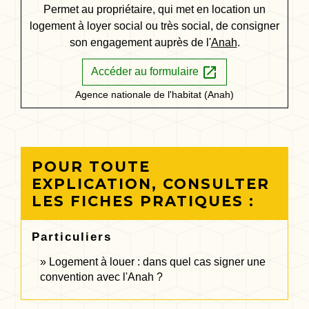
Permet au propriétaire, qui met en location un
logement à loyer social ou très social, de consigner
son engagement auprès de l'
Anah
.
open_in_new
Accéder au formulaire
Agence nationale de l'habitat (Anah)
POUR TOUTE
EXPLICATION, CONSULTER
LES FICHES PRATIQUES :
Particuliers
Logement à louer : dans quel cas signer une
convention avec l'Anah ?