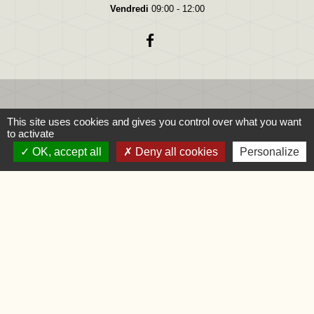
Vendredi
09:00 - 12:00
This site uses cookies and gives you control over what you want
Liens
to activate
OK, accept all
Deny all cookies
Personalize
Oise.fr
Région Hauts-de-France
Préfecture de l'Oise
Mentions légales
-
Politique de confidentialité
-
Accessibilité
-
Application mobile Localiti
-
Plan du site
-
Gestion des cookies