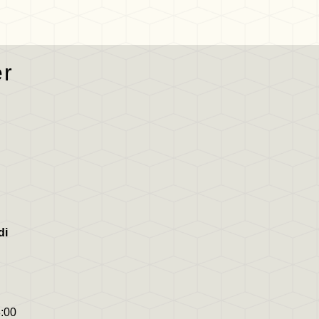
er
di
8:00