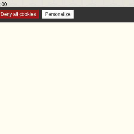
8:00
Deny all cookies
Personalize
bile Localiti
-
Plan du site
-
Gestion des cookies