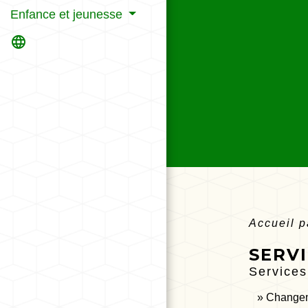
Enfance et jeunesse
language
Accueil p
SERVI
Services
Changem