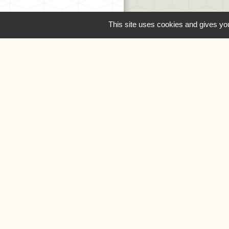
This site uses cookies and gives you
Liens
Oise.fr
Région Hauts-de
Préfecture de l'Oi
Mentions légale