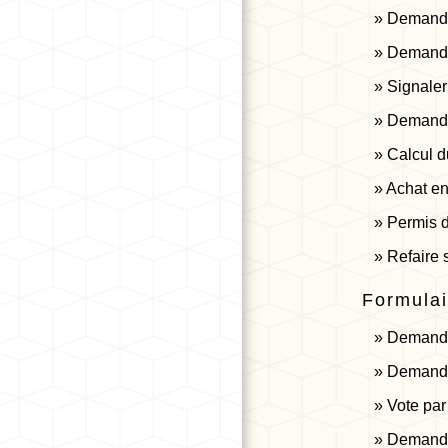
Demande 
Demande 
Signaler
Demander
Calcul d
Achat en
Permis d
Refaire s
Formulai
Demande 
Demande 
Vote par
Demande 