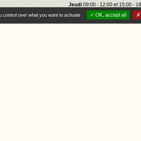
Jeudi
09:00 - 12:00 et 15:00 - 1
Vendredi
09:00 - 12:00
 control over what you want to activate
OK, accept all
-France
se
s
-
Politique de confidentialité
-
Accessibilité
-
Application mo