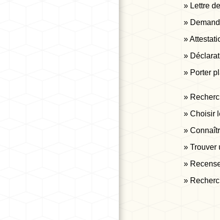
Lettre d
Demande 
Attestat
Déclara
Porter p
Recherch
Choisir l
Connaîtr
Trouver 
Recensem
Recherch