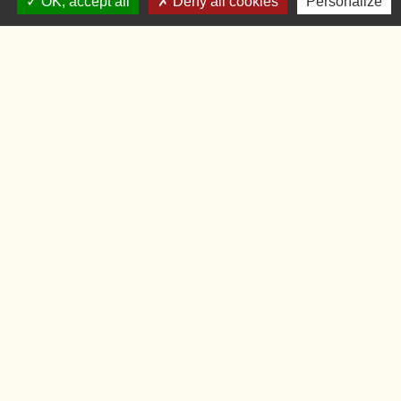
OK, accept all
Deny all cookies
Personalize
Accueil du public
Lundi
09:00 - 12:00
Mardi
09:00 - 12:00 et 15:00 - 18:00
Jeudi
09:00 - 12:00 et 15:00 - 18:00
Vendredi
09:00 - 12:00
Liens
Oise.fr
Région Hauts-de-France
Préfecture de l'Oise
Mentions légales
-
Politique de confidentialité
-