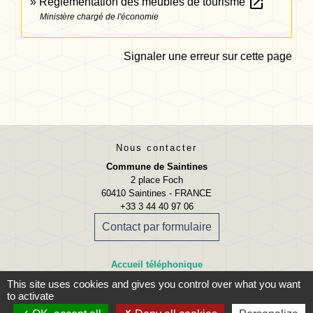
open_in_new
Réglementation des meublés de tourisme
Ministère chargé de l'économie
Signaler une erreur sur cette page
Nous contacter
Commune de Saintines
2 place Foch
60410 Saintines - FRANCE
+33 3 44 40 97 06
Contact par formulaire
Accueil téléphonique
Lundi, mardi, jeudi et vendredi
This site uses cookies and gives you control over what you want
09:00 - 12:00 13:30 - 17:00
to activate