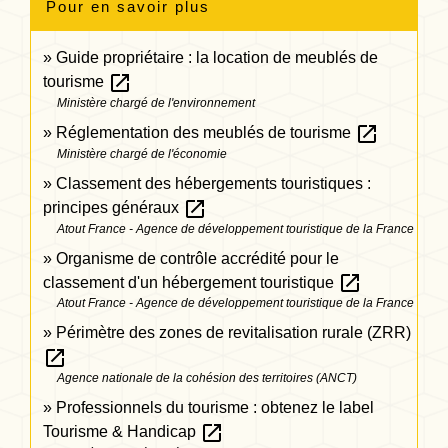
Pour en savoir plus
Guide propriétaire : la location de meublés de
open_in_new
tourisme
Ministère chargé de l'environnement
open_in_new
Réglementation des meublés de tourisme
Ministère chargé de l'économie
Classement des hébergements touristiques :
open_in_new
principes généraux
Atout France - Agence de développement touristique de la France
Organisme de contrôle accrédité pour le
open_in_new
classement d'un hébergement touristique
Atout France - Agence de développement touristique de la France
Périmètre des zones de revitalisation rurale (ZRR)
open_in_new
Agence nationale de la cohésion des territoires (ANCT)
Professionnels du tourisme : obtenez le label
open_in_new
Tourisme & Handicap