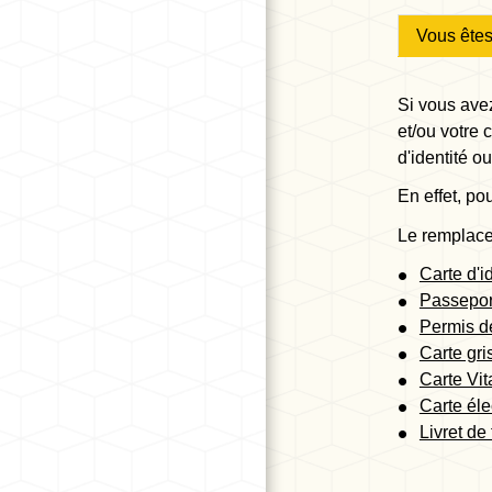
Vous ête
Si vous avez
et/ou votre 
d'identité 
En effet, po
Le remplace
Carte d'i
Passepor
Permis d
Carte gri
Carte Vit
Carte éle
Livret de 