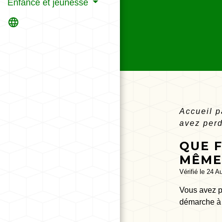
Enfance et jeunesse
language
Accueil p
avez per
QUE F
MÊME
Vérifié le 24 A
Vous avez pe
démarche à 