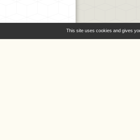
This site uses cookies and gives you
Liens
Oise.fr
Région Hauts-de
Préfecture de l'Oi
Mentions légale