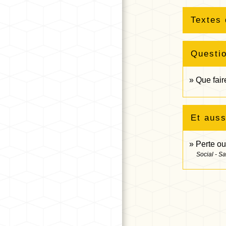
Textes 
Questi
Que fair
Et auss
Perte ou
Social - S