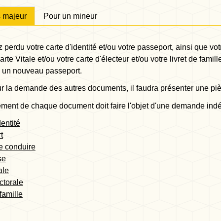
s majeur
Pour un mineur
 perdu votre carte d'identité et/ou votre passeport, ainsi que vot
carte Vitale et/ou votre carte d'électeur et/ou votre livret de fami
ou un nouveau passeport.
ur la demande des autres documents, il faudra présenter une pièc
ment de chaque document doit faire l'objet d'une demande ind
dentité
t
e conduire
se
ale
ctorale
famille