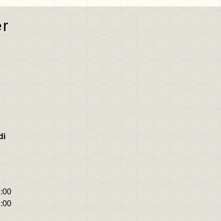
er
di
8:00
8:00