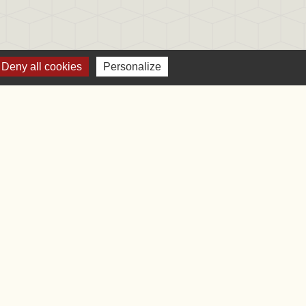
Deny all cookies
Personalize
bile Localiti
-
Plan du site
-
Gestion des cookies
es Communes