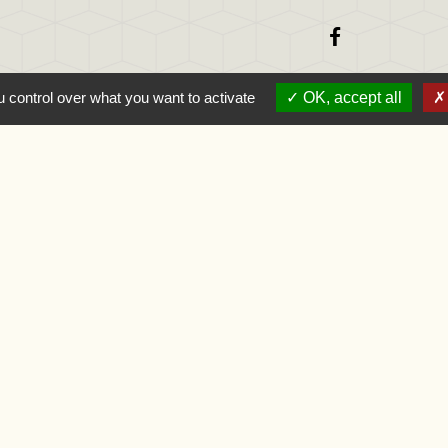
 control over what you want to activate
OK, accept all
-France
se
s
-
Politique de confidentialité
-
Accessibilité
-
Application mo
Site créé en partenariat avec Réseau d