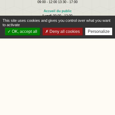
09:00 - 12:00 13:30 - 17:00
Accueil du public
Lundi
09:00 - 12:00
This site uses cookies and gives you control over what you want
Mardi
09:00 - 12:00 et 15:00 - 18:00
to activate
Jeudi
09:00 - 12:00 et 15:00 - 18:00
Vendredi
09:00 - 12:00
OK, accept all
Deny all cookies
Personalize
Liens
Oise.fr
Région Hauts-de-France
Préfecture de l'Oise