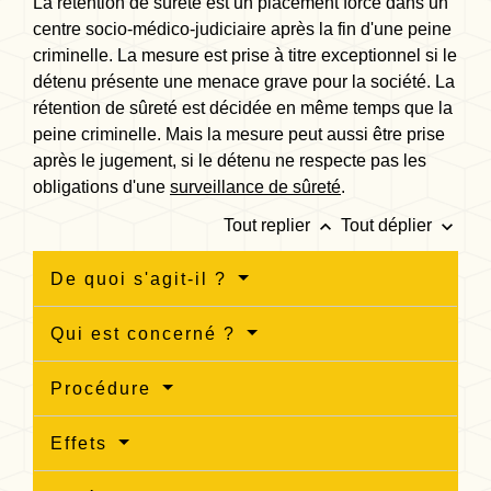
La rétention de sûreté est un placement forcé dans un
centre socio-médico-judiciaire après la fin d'une peine
criminelle. La mesure est prise à titre exceptionnel si le
détenu présente une menace grave pour la société. La
rétention de sûreté est décidée en même temps que la
peine criminelle. Mais la mesure peut aussi être prise
après le jugement, si le détenu ne respecte pas les
obligations d'une
surveillance de sûreté
.
keyboard_arrow_up
keyboard_arrow_down
Tout replier
Tout déplier
De quoi s'agit-il ?
Qui est concerné ?
Procédure
Effets