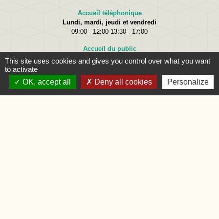
Accueil téléphonique
Lundi, mardi, jeudi et vendredi
09:00 - 12:00 13:30 - 17:00
Accueil du public
Lundi
09:00 - 12:00
This site uses cookies and gives you control over what you want
Mardi
09:00 - 12:00 et 15:00 - 18:00
to activate
Jeudi
09:00 - 12:00 et 15:00 - 18:00
OK, accept all
Deny all cookies
Personalize
Vendredi
09:00 - 12:00
Liens
Oise.fr
Région Hauts-de-France