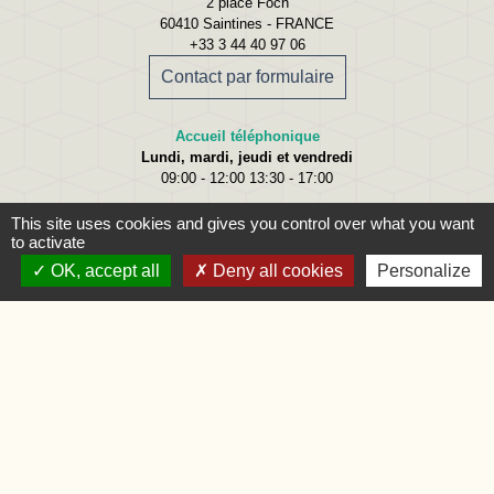
2 place Foch
60410 Saintines - FRANCE
+33 3 44 40 97 06
Contact par formulaire
Accueil téléphonique
Lundi, mardi, jeudi et vendredi
09:00 - 12:00 13:30 - 17:00
Accueil du public
This site uses cookies and gives you control over what you want
Lundi
09:00 - 12:00
to activate
Mardi
09:00 - 12:00 et 15:00 - 18:00
OK, accept all
Deny all cookies
Personalize
Jeudi
09:00 - 12:00 et 15:00 - 18:00
Vendredi
09:00 - 12:00