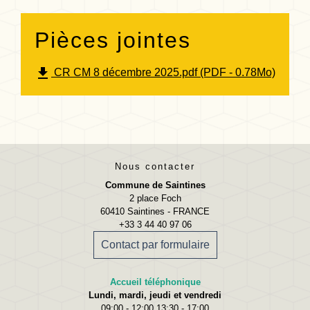
Pièces jointes
file_download
CR CM 8 décembre 2025.pdf (PDF - 0.78Mo)
Nous contacter
Commune de Saintines
2 place Foch
60410 Saintines - FRANCE
+33 3 44 40 97 06
Contact par formulaire
Accueil téléphonique
Lundi, mardi, jeudi et vendredi
09:00 - 12:00 13:30 - 17:00