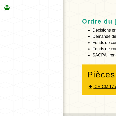
language
Ordre du 
Décisions pr
Demande de s
Fonds de co
Fonds de co
SACPA : ren
Pièces
file_download
CR CM 17 d