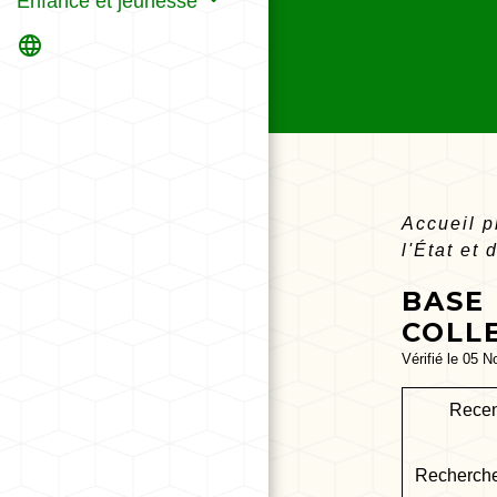
Enfance et jeunesse
language
Accueil 
l'État et 
BASE 
COLLE
Vérifié le 05 N
Recen
Recherche 