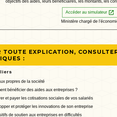
objectifs des aides, leurs bénéficiaires, les montants, les co
open_in_new
Accéder au simulateur
Ministère chargé de l'économ
 TOUTE EXPLICATION, CONSULTER
IQUES :
liers
ux propres de la société
t bénéficier des aides aux entreprises ?
er et payer les cotisations sociales de vos salariés
pper et protéger les innovations de son entreprise
itifs de soutien aux entreprises en difficultés