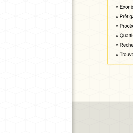
Exonér
Prêt g
Procéd
Quarti
Recher
Trouve