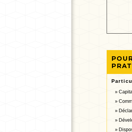
POUR
PRAT
Particu
Capita
Commen
Déclar
Dévelo
Dispos