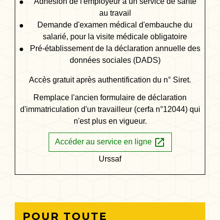
Adhésion de l'employeur à un service de santé
au travail
Demande d'examen médical d'embauche du
salarié, pour la visite médicale obligatoire
Pré-établissement de la déclaration annuelle des
données sociales (DADS)
Accès gratuit après authentification du n° Siret.
Remplace l'ancien formulaire de déclaration
d'immatriculation d'un travailleur (cerfa n°12044) qui
n'est plus en vigueur.
open_in_new
Accéder au service en ligne
Urssaf
POUR TOUTE