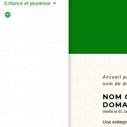
Enfance et jeunesse
language
Accueil 
nom de do
NOM 
DOMAI
Vérifié le 01 J
Une entrepri