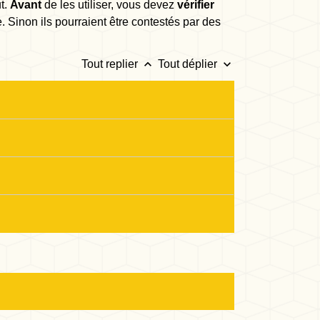
t.
Avant
de les utiliser, vous devez
vérifier
se. Sinon ils pourraient être contestés par des
keyboard_arrow_up
keyboard_arrow_down
Tout replier
Tout déplier