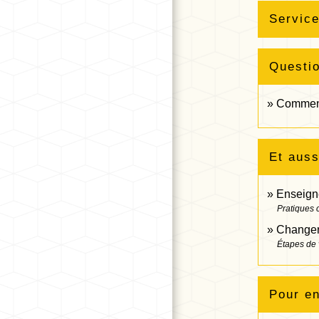
Service
Questi
Comment 
Et auss
Enseigne
Pratiques
Changer 
Étapes de 
Pour en