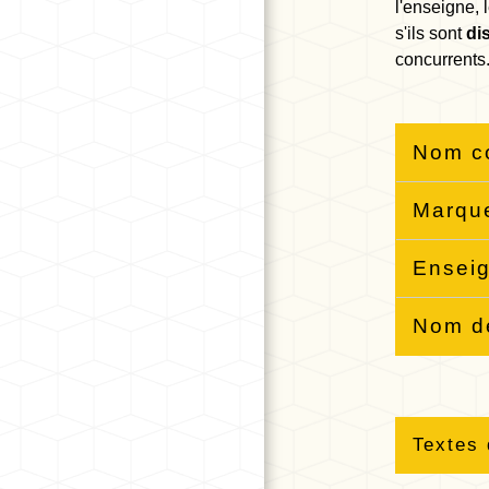
l'enseigne, 
s'ils sont
di
concurrents
Nom co
Marque
Enseig
Nom de
Textes 