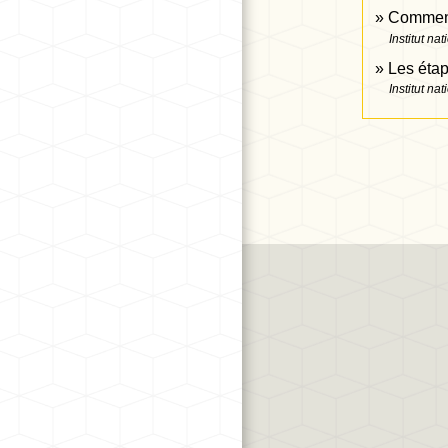
Comment 
Institut nat
Les éta
Institut nat