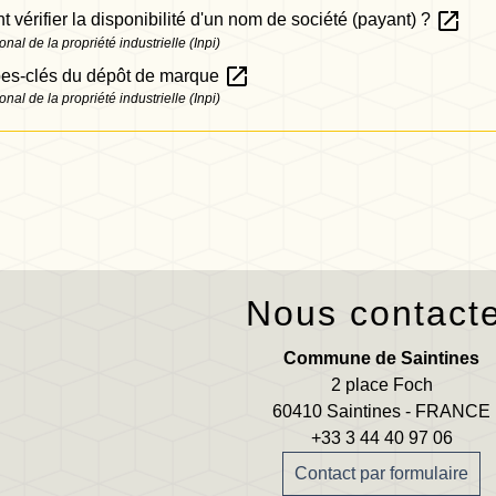
open_in_new
vérifier la disponibilité d'un nom de société (payant) ?
ional de la propriété industrielle (Inpi)
open_in_new
pes-clés du dépôt de marque
ional de la propriété industrielle (Inpi)
Nous contact
Commune de Saintines
2 place Foch
60410 Saintines - FRANCE
+33 3 44 40 97 06
Contact par formulaire