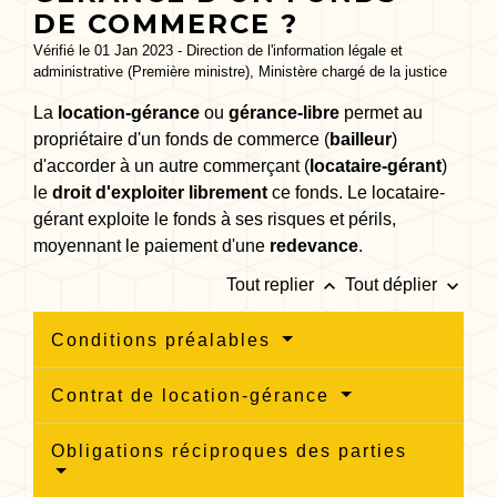
DE COMMERCE ?
Vérifié le 01 Jan 2023 - Direction de l'information légale et
administrative (Première ministre), Ministère chargé de la justice
La
location-gérance
ou
gérance-libre
permet au
propriétaire d'un fonds de commerce (
bailleur
)
d'accorder à un autre commerçant (
locataire-gérant
)
le
droit d'exploiter librement
ce fonds. Le locataire-
gérant exploite le fonds à ses risques et périls,
moyennant le paiement d'une
redevance
.
keyboard_arrow_up
keyboard_arrow_down
Tout replier
Tout déplier
Conditions préalables
Contrat de location-gérance
Obligations réciproques des parties