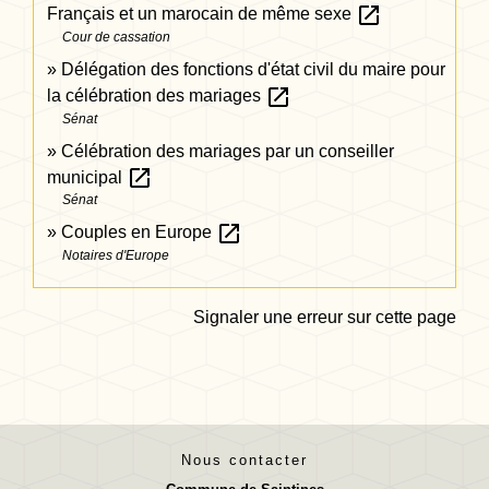
open_in_new
Français et un marocain de même sexe
Cour de cassation
Délégation des fonctions d'état civil du maire pour
open_in_new
la célébration des mariages
Sénat
Célébration des mariages par un conseiller
open_in_new
municipal
Sénat
open_in_new
Couples en Europe
Notaires d'Europe
Signaler une erreur sur cette page
Nous contacter