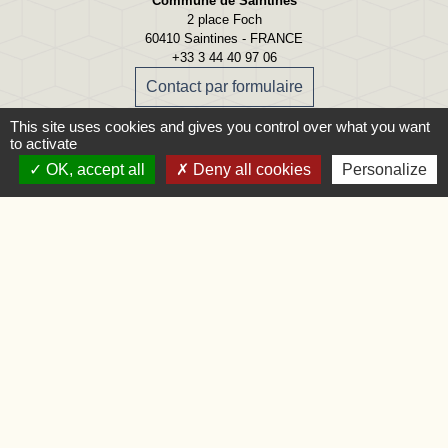
Commune de Saintines
2 place Foch
60410 Saintines - FRANCE
+33 3 44 40 97 06
Contact par formulaire
This site uses cookies and gives you control over what you want
Accueil téléphonique
to activate
Lundi, mardi, jeudi et vendredi
OK, accept all
Deny all cookies
Personalize
09:00 - 12:00 13:30 - 17:00
Accueil du public
Lundi
09:00 - 12:00
Mardi
09:00 - 12:00 et 15:00 - 18:00
Jeudi
09:00 - 12:00 et 15:00 - 18:00
Vendredi
09:00 - 12:00