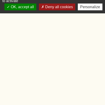
to activate
Vendredi
09:00 - 12:00
OK, accept all
Deny all cookies
Personalize
Liens
Oise.fr
Région Hauts-de-France
Préfecture de l'Oise
Mentions légales
-
Politique de confidentialité
-
Accessibilité
-
Application mobile Localiti
-
Plan du site
-
Gestion des cookies