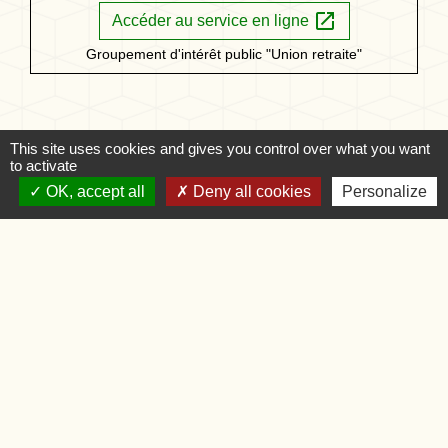
open_in_new
Accéder au service en ligne
Groupement d'intérêt public "Union retraite"
This site uses cookies and gives you control over what you want
Textes de référence
to activate
OK, accept all
Deny all cookies
Personalize
Signaler une erreur sur cette page
Nous contacter
Commune de Saintines
2 place Foch
60410 Saintines - FRANCE
+33 3 44 40 97 06