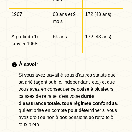
1967
63 ans et 9
172 (43 ans)
mois
À partir du 1
er
64 ans
172 (43 ans)
janvier 1968
À savoir
info
Si vous avez travaillé sous d'autres statuts que
salarié (agent public, indépendant, etc.) et que
vous avez en conséquence cotisé à plusieurs
caisses de retraite, c'est votre
durée
d'assurance totale, tous régimes confondus
,
qui est prise en compte pour déterminer si vous
avez droit ou non à des pensions de retraite à
taux plein.