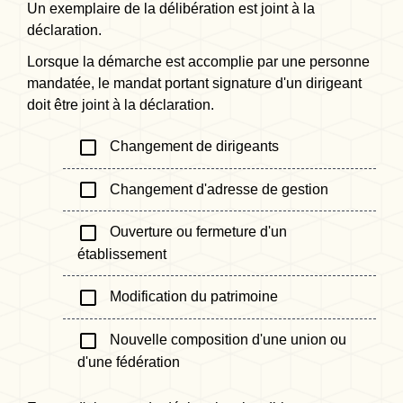
Un exemplaire de la délibération est joint à la
déclaration.
Lorsque la démarche est accomplie par une personne
mandatée, le mandat portant signature d'un dirigeant
doit être joint à la déclaration.
check_box_outline_blank
Changement de dirigeants
check_box_outline_blank
Changement d'adresse de gestion
check_box_outline_blank
Ouverture ou fermeture d'un
établissement
check_box_outline_blank
Modification du patrimoine
check_box_outline_blank
Nouvelle composition d'une union ou
d'une fédération