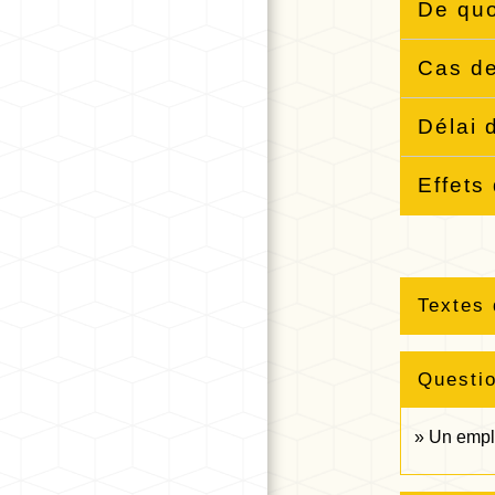
De quo
Cas d
Délai 
Effets
Textes 
Questi
Un empl