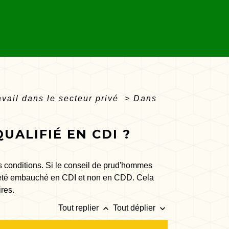
avail dans le secteur privé
>
Dans
UALIFIÉ EN CDI ?
s conditions. Si le conseil de prud'hommes
 a été embauché en CDI et non en CDD. Cela
res.
keyboard_arrow_up
keyboard_arrow_down
Tout replier
Tout déplier