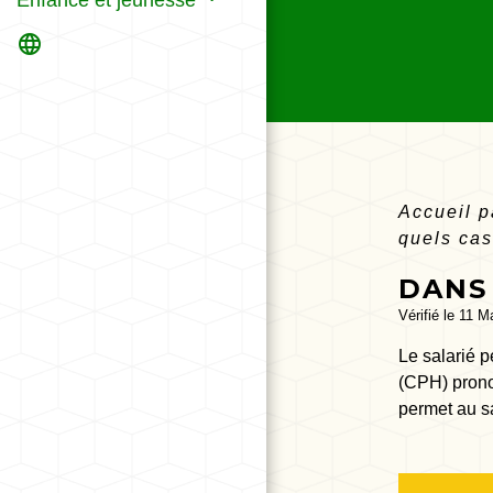
language
Accueil p
quels cas
DANS 
Vérifié le 11 M
Le salarié p
(CPH) prono
permet au sa