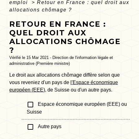
emploi
>
Retour en France : quel droit aux
allocations chômage ?
RETOUR EN FRANCE :
QUEL DROIT AUX
ALLOCATIONS CHÔMAGE
?
Vérifié le 15 Mar 2021 - Direction de l'information légale et
administrative (Première ministre)
Le droit aux allocations chômage diffère selon que
vous reveniez d'un pays de
l'Espace économique
européen (EEE)
, de Suisse ou d'un autre pays.
check_box_outline_blank
Espace économique européen (EEE) ou
Suisse
check_box_outline_blank
Autre pays