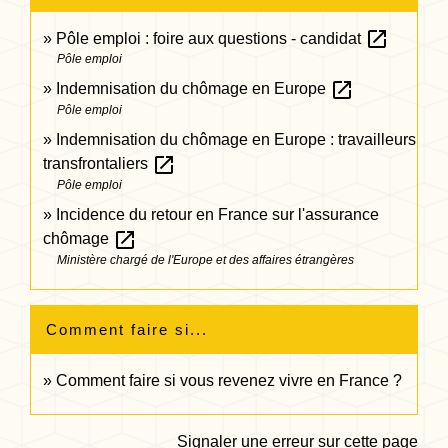
open_in_new
Pôle emploi : foire aux questions - candidat
Pôle emploi
open_in_new
Indemnisation du chômage en Europe
Pôle emploi
Indemnisation du chômage en Europe : travailleurs
open_in_new
transfrontaliers
Pôle emploi
Incidence du retour en France sur l'assurance
open_in_new
chômage
Ministère chargé de l'Europe et des affaires étrangères
Comment faire si...
Comment faire si vous revenez vivre en France ?
Signaler une erreur sur cette page