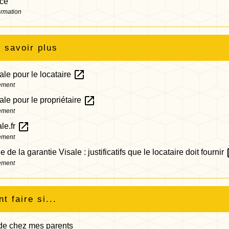
nce
ormation
 savoir plus
open_in_new
le pour le locataire
ement
open_in_new
le pour le propriétaire
ement
open_in_new
ale.fr
ement
op
de la garantie Visale : justificatifs que le locataire doit fournir
ement
 faire si...
 de chez mes parents