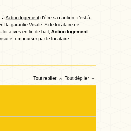
r à
Action logement
d'être sa caution, c'est-à-
nt la garantie Visale. Si le locataire ne
 locatives en fin de bail,
Action logement
ensuite rembourser par le locataire.
keyboard_arrow_up
keyboard_arrow_down
Tout replier
Tout déplier