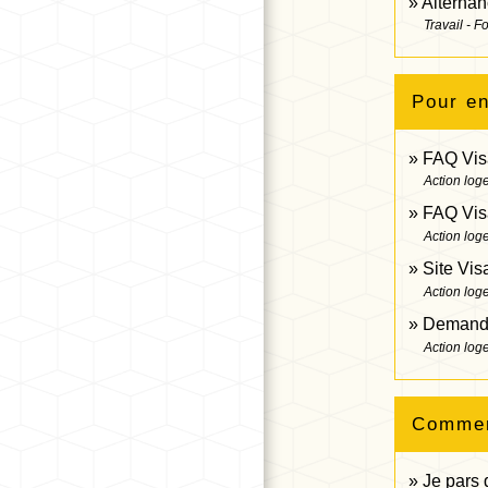
Alterna
Travail - F
Pour en
FAQ Visa
Action log
FAQ Visa
Action log
Site Vis
Action log
Demande 
Action log
Comment
Je pars