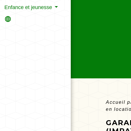
Enfance et jeunesse
language
Accueil p
en locat
GARAN
(IMP