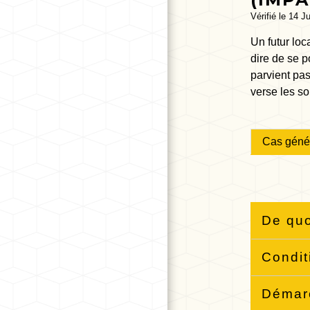
Vérifié le 14 J
Un futur loc
dire de se p
parvient pas
verse les so
Cas géné
De quo
Condit
Déma