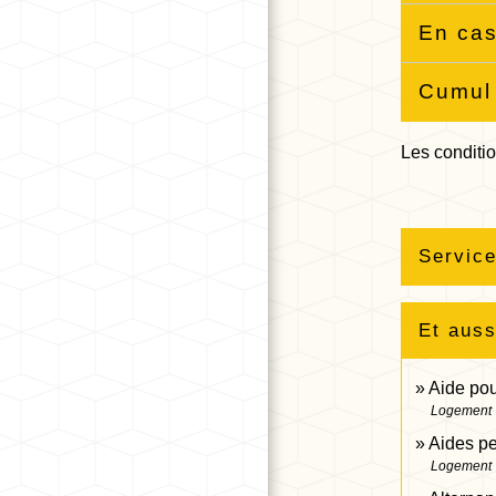
En ca
Cumul 
Les conditio
Service
Et auss
Aide pou
Logement
Aides pe
Logement