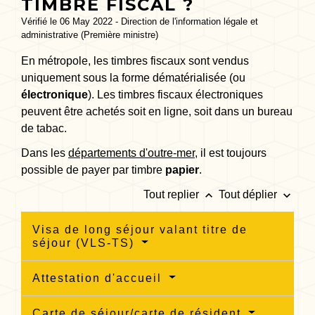
TIMBRE FISCAL ?
Vérifié le 06 May 2022 - Direction de l'information légale et
administrative (Première ministre)
En métropole, les timbres fiscaux sont vendus
uniquement sous la forme dématérialisée (ou
électronique
). Les timbres fiscaux électroniques
peuvent être achetés soit en ligne, soit dans un bureau
de tabac.
Dans les
départements d'outre-mer
, il est toujours
possible de payer par timbre
papier
.
keyboard_arrow_up
keyboard_arrow_down
Tout replier
Tout déplier
Visa de long séjour valant titre de
séjour (VLS-TS)
Attestation d'accueil
Carte de séjour/carte de résident