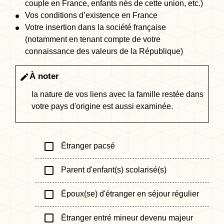
couple en France, enfants nés de cette union, etc.)
Vos conditions d’existence en France
Votre insertion dans la société française
(notamment en tenant compte de votre
connaissance des valeurs de la République)
À noter
edit
la nature de vos liens avec la famille restée dans
votre pays d'origine est aussi examinée.
check_box_outline_blank
Étranger pacsé
check_box_outline_blank
Parent d'enfant(s) scolarisé(s)
check_box_outline_blank
Époux(se) d'étranger en séjour régulier
check_box_outline_blank
Étranger entré mineur devenu majeur