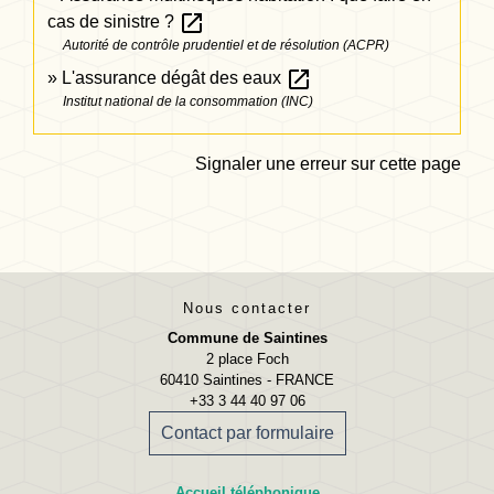
open_in_new
cas de sinistre ?
Autorité de contrôle prudentiel et de résolution (ACPR)
open_in_new
L'assurance dégât des eaux
Institut national de la consommation (INC)
Signaler une erreur sur cette page
Nous contacter
Commune de Saintines
2 place Foch
60410 Saintines - FRANCE
+33 3 44 40 97 06
Contact par formulaire
Accueil téléphonique