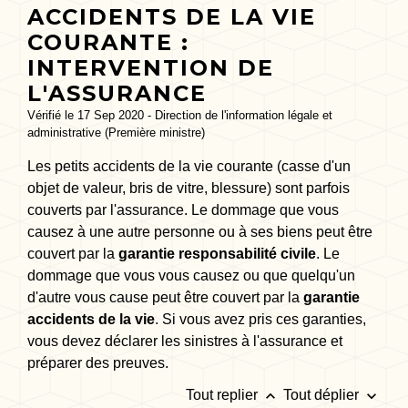
ACCIDENTS DE LA VIE
COURANTE :
INTERVENTION DE
L'ASSURANCE
Vérifié le 17 Sep 2020 - Direction de l'information légale et
administrative (Première ministre)
Les petits accidents de la vie courante (casse d'un
objet de valeur, bris de vitre, blessure) sont parfois
couverts par l'assurance. Le dommage que vous
causez à une autre personne ou à ses biens peut être
couvert par la
garantie responsabilité civile
. Le
dommage que vous vous causez ou que quelqu'un
d'autre vous cause peut être couvert par la
garantie
accidents de la vie
. Si vous avez pris ces garanties,
vous devez déclarer les sinistres à l'assurance et
préparer des preuves.
keyboard_arrow_up
keyboard_arrow_down
Tout replier
Tout déplier