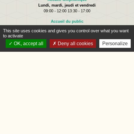
Lundi, mardi, jeudi et vendredi
09:00 - 12:00 13:30 - 17:00
Accueil du public
Lundi
09:00 - 12:00
This site uses cookies and gives you control over what you want
Mardi
09:00 - 12:00 et 15:00 - 18:00
to activate
Jeudi
09:00 - 12:00 et 15:00 - 18:00
OK, accept all
Deny all cookies
Personalize
Vendredi
09:00 - 12:00
Liens
Oise.fr
Région Hauts-de-France