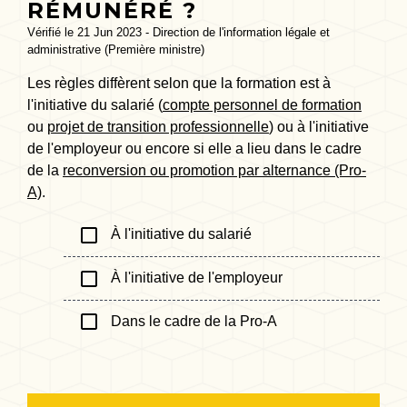
RÉMUNÉRÉ ?
Vérifié le 21 Jun 2023 - Direction de l'information légale et
administrative (Première ministre)
Les règles diffèrent selon que la formation est à
l'initiative du salarié (
compte personnel de formation
ou
projet de transition professionnelle
) ou à l'initiative
de l'employeur ou encore si elle a lieu dans le cadre
de la
reconversion ou promotion par alternance (Pro-
A)
.
check_box_outline_blank
À l'initiative du salarié
check_box_outline_blank
À l'initiative de l'employeur
check_box_outline_blank
Dans le cadre de la Pro-A