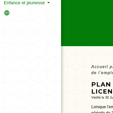
Enfance et jeunesse
language
Accueil p
de l'empl
PLAN 
LICE
Vérifié le 30 J
Lorsque l'e
période de 