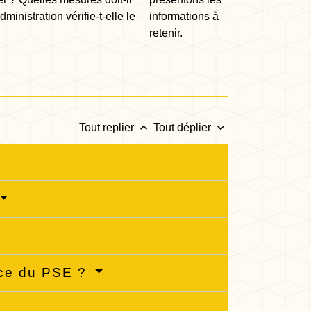
dministration vérifie-t-elle le
informations à
retenir.
keyboard_arrow_up
keyboard_arrow_down
Tout replier
Tout déplier
ace du PSE ?