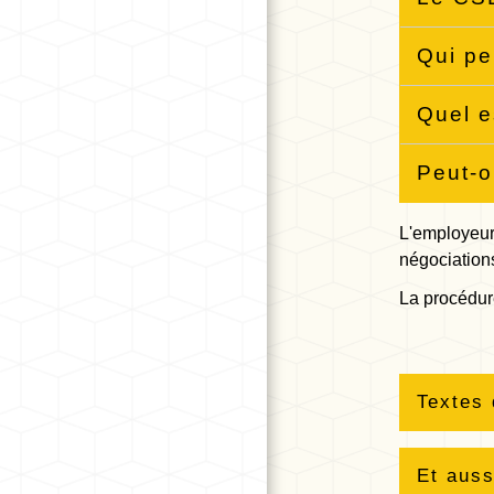
Qui pe
Quel e
Peut-o
L'employeur 
négociation
La procédure
Textes 
Et auss