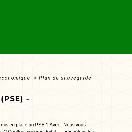
 économique
>
Plan de sauvegarde
PSE) -
mis en place un PSE ? Avec
Nous vous
er ? Quelles mesures doit-il
présentons les