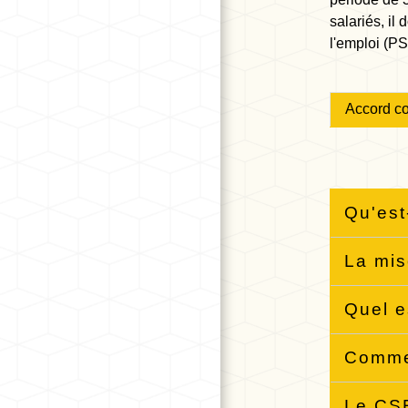
salariés, il
l'emploi (PS
Accord col
Qu'est
La mis
Quel e
Commen
Le CSE