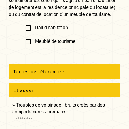
sont différentes selon qu'il s'agit d'un bail d'habitation
(le logement est la résidence principale du locataire)
ou du contrat de location d'un meublé de tourisme.
check_box_outline_blank
Bail d'habitation
check_box_outline_blank
Meublé de tourisme
Textes de référence
Et aussi
Troubles de voisinage : bruits créés par des
comportements anormaux
Logement