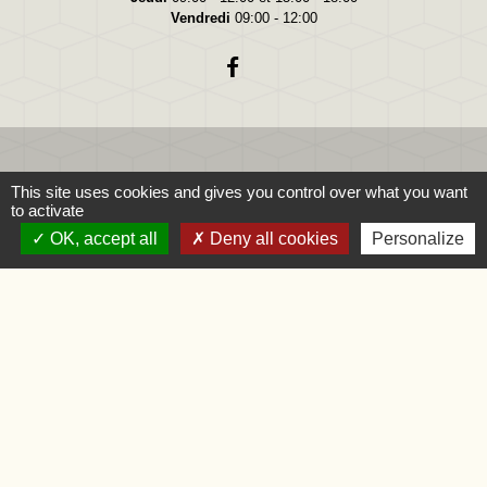
Vendredi
09:00 - 12:00
This site uses cookies and gives you control over what you want
Liens
to activate
OK, accept all
Deny all cookies
Personalize
Oise.fr
Région Hauts-de-France
Préfecture de l'Oise
Mentions légales
-
Politique de confidentialité
-
Accessibilité
-
Application mobile Localiti
-
Plan du site
-
Gestion des cookies