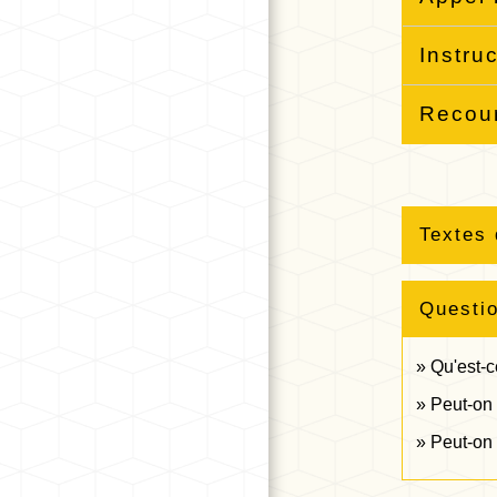
Instru
Recou
Textes 
Questi
Qu'est-c
Peut-on 
Peut-on 