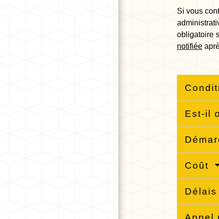
Si vous cont
administrati
obligatoire 
notifiée
aprè
Condi
Est-il
Déma
Coût
Délai
Appel 