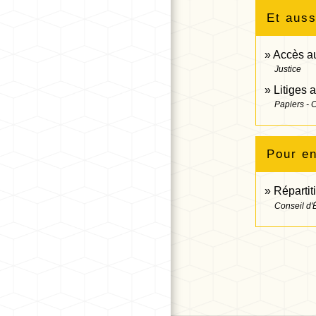
Et auss
Accès au 
Justice
Litiges 
Papiers - 
Pour en
Répartit
Conseil d'É