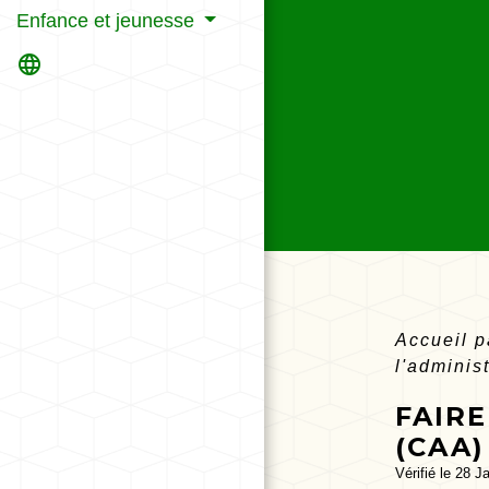
Enfance et jeunesse
language
Accueil p
l'adminis
FAIR
(CAA)
Vérifié le 28 J