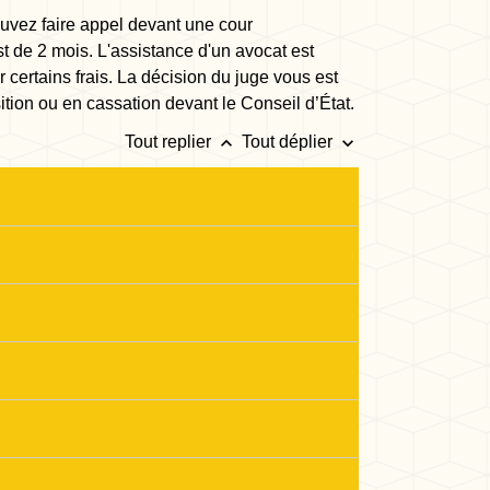
ouvez faire appel devant une cour
st de 2 mois. L'assistance d'un avocat est
r certains frais. La décision du juge vous est
tion ou en cassation devant le Conseil d’État.
keyboard_arrow_up
keyboard_arrow_down
Tout replier
Tout déplier