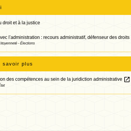
i
droit et à la justice
avec l'administration : recours administratif, défenseur des droits
Citoyenneté - Élections
 savoir plus
open_in_new
ion des compétences au sein de la juridiction administrative
tat