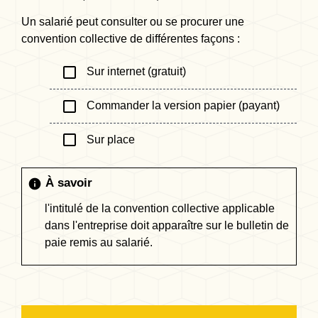
Un salarié peut consulter ou se procurer une
convention collective de différentes façons :
check_box_outline_blank
Sur internet (gratuit)
check_box_outline_blank
Commander la version papier (payant)
check_box_outline_blank
Sur place
À savoir
info
l'intitulé de la convention collective applicable
dans l'entreprise doit apparaître sur le bulletin de
paie remis au salarié.