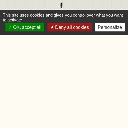
This site uses cookies and gives you control over what you want
to activate
OK, accept all
Deny all cookies
Personalize
Liens
Oise.fr
Région Hauts-de-France
Préfecture de l'Oise
Mentions légales
-
Politique de confidentialité
-
Accessibilité
-
Application mobile Localiti
-
Plan du site
-
Gestion des cookies