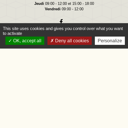
Jeudi
09:00 - 12:00 et 15:00 - 18:00
Vendredi
09:00 - 12:00
This site uses cookies and gives you control over what you want
to activate
OK, accept all
Deny all cookies
Personalize
Liens
Oise.fr
Région Hauts-de-France
Préfecture de l'Oise
Mentions légales
-
Politique de confidentialité
-
Accessibilité
-
Application mobile Localiti
-
Plan du site
-
Gestion des cookies