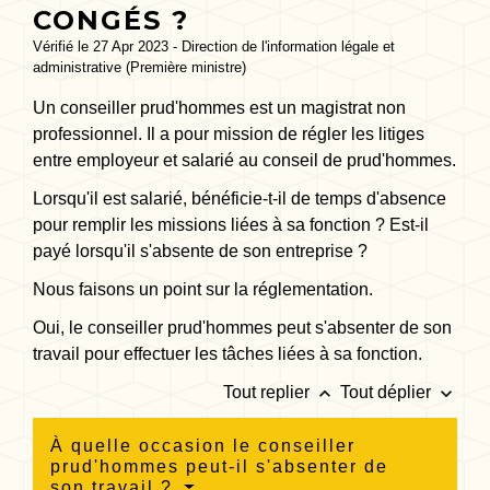
CONGÉS ?
Vérifié le 27 Apr 2023 - Direction de l'information légale et
administrative (Première ministre)
Un conseiller prud'hommes est un magistrat non
professionnel. Il a pour mission de régler les litiges
entre employeur et salarié au conseil de prud'hommes.
Lorsqu'il est salarié, bénéficie-t-il de temps d'absence
pour remplir les missions liées à sa fonction ? Est-il
payé lorsqu'il s'absente de son entreprise ?
Nous faisons un point sur la réglementation.
Oui, le conseiller prud'hommes peut s'absenter de son
travail pour effectuer les tâches liées à sa fonction.
keyboard_arrow_up
keyboard_arrow_down
Tout replier
Tout déplier
À quelle occasion le conseiller
prud'hommes peut-il s'absenter de
son travail ?