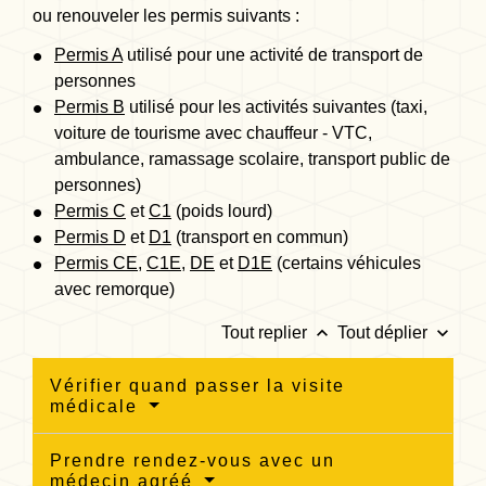
ou renouveler les permis suivants :
Permis A
utilisé pour une activité de transport de
personnes
Permis B
utilisé pour les activités suivantes (taxi,
voiture de tourisme avec chauffeur - VTC,
ambulance, ramassage scolaire, transport public de
personnes)
Permis C
et
C1
(poids lourd)
Permis D
et
D1
(transport en commun)
Permis CE
,
C1E
,
DE
et
D1E
(certains véhicules
avec remorque)
keyboard_arrow_up
keyboard_arrow_down
Tout replier
Tout déplier
Vérifier quand passer la visite
médicale
Prendre rendez-vous avec un
médecin agréé