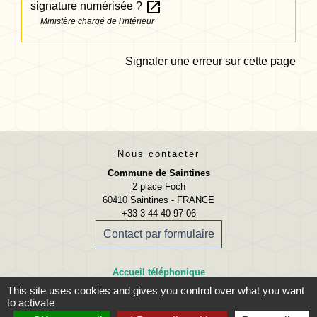
open_in_new
signature numérisée ?
Ministère chargé de l'intérieur
Signaler une erreur sur cette page
Nous contacter
Commune de Saintines
2 place Foch
60410 Saintines - FRANCE
+33 3 44 40 97 06
Contact par formulaire
Accueil téléphonique
Lundi, mardi, jeudi et vendredi
This site uses cookies and gives you control over what you want
09:00 - 12:00 13:30 - 17:00
to activate