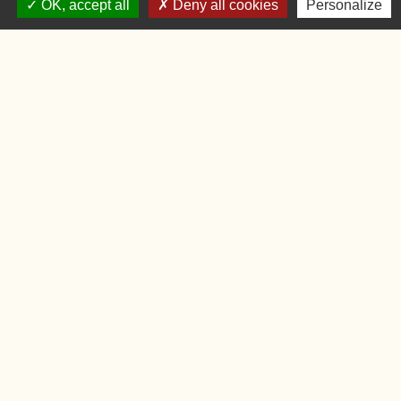
OK, accept all
Deny all cookies
Personalize
Accueil du public
Lundi
09:00 - 12:00
Mardi
09:00 - 12:00 et 15:00 - 18:00
Jeudi
09:00 - 12:00 et 15:00 - 18:00
Vendredi
09:00 - 12:00
Liens
Oise.fr
Région Hauts-de-France
Préfecture de l'Oise