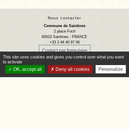
Nous contacter
Commune de Saintines
2 place Foch
60410 Saintines - FRANCE
+33 3 44 40 97 06
Contact par formulaire
This site uses cookies and gives you control over what you want
to activate
Accueil téléphonique
OK, accept all
Deny all cookies
Personalize
Lundi, mardi, jeudi et vendredi
09:00 - 12:00 13:30 - 17:00
Accueil du public
Lundi
09:00 - 12:00
Mardi
09:00 - 12:00 et 15:00 - 18:00
Jeudi
09:00 - 12:00 et 15:00 - 18:00
Vendredi
09:00 - 12:00