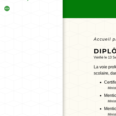
language
Accueil p
DIPLÔ
Vérifié le 13 S
La voie prof
scolaire, da
Certif
Minis
Menti
Minis
Menti
Minis