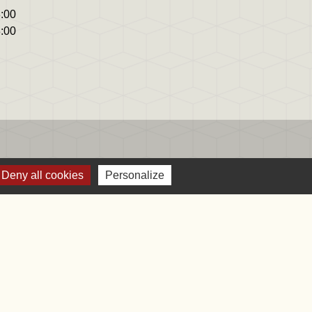
8:00
8:00
Deny all cookies
Personalize
bile Localiti
-
Plan du site
-
Gestion des cookies