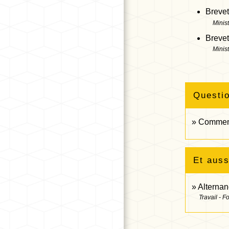
Brevet
Minis
Brevet
Minis
Questi
Comment 
Et auss
Alterna
Travail - F