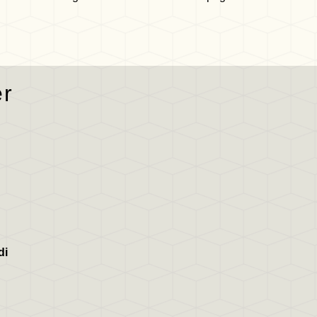
er
di