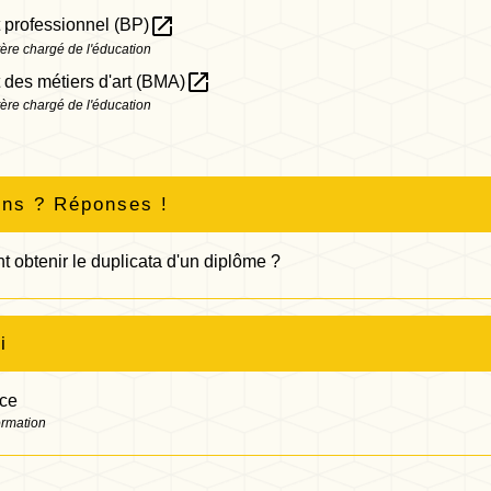
open_in_new
 professionnel (BP)
tère chargé de l'éducation
open_in_new
 des métiers d'art (BMA)
tère chargé de l'éducation
ons ? Réponses !
obtenir le duplicata d'un diplôme ?
i
nce
ormation