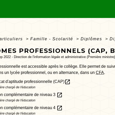
articuliers
>
Famille - Scolarité
>
Diplômes
>
Di
MES PROFESSIONNELS (CAP, BP
ep 2022 - Direction de l'information légale et administrative (Première ministre)
essionnelle est accessible après le collège. Elle permet de suiv
ns un lycée professionnel, ou en alternance, dans un
CFA
.
open_in_new
icat d'aptitude professionnelle (CAP)
tère chargé de l'éducation
open_in_new
on complémentaire de niveau 3
tère chargé de l'éducation
open_in_new
on complémentaire de niveau 4
tère chargé de l'éducation