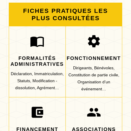
FICHES PRATIQUES LES
PLUS CONSULTÉES
import_contacts
settings
FORMALITÉS
FONCTIONNEMENT
ADMINISTRATIVES
Dirigeants,
Bénévoles,
Déclaration,
Immatriculation,
Constitution de partie civile,
Statuts,
Modification -
Organisation d’un
dissolution,
Agrément…
événement…
account_balance_wallet
group
FINANCEMENT
ASSOCIATIONS